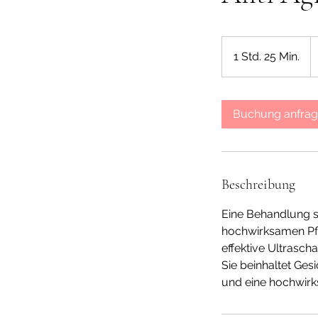
1
E
1 Std. 25 Min.
1
S
t
d
Buchung anfra
2
5
M
i
Beschreibung
n
.
Eine Behandlung sp
hochwirksamen Pfl
effektive Ultrascha
Sie beinhaltet Ges
und eine hochwirk