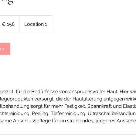
58
uro
€ 158
Location 1
gen
eziell für die Bedürfnisse von anspruchsvoller Haut. Hier wi
egeprodukten versorgt, die der Hautalterung entgegen wirken
llbehandlung sorgt für mehr Festigkeit, Spannkraft und Elastizi
ichtsreinigung, Peeling, Tiefenreinigung, Ultraschallbehandlu
same Abschlusspflege für ein strahlendes, jüngeres Aussehe